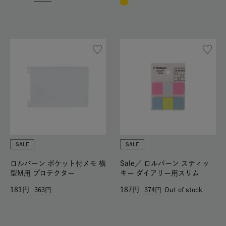
SALE
SALE
ロルバーン ポケット付メモ 横
Sale／
ロルバーン スティッ
型M用 プロテクター
キー ダイアリー用スリム
181
187
363
374
Out of stock