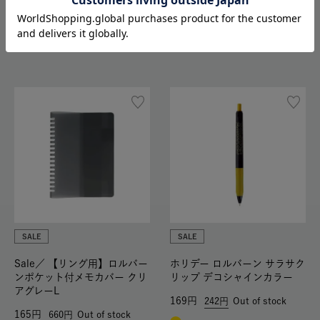
165
660
Out of stock
SALE
SALE
Sale／
【リング用】ロルバー
ホリデー ロルバーン サラサク
ンポケット付メモカバー クリ
リップ デコシャインカラー
アグレーL
169
242
Out of stock
165
660
Out of stock