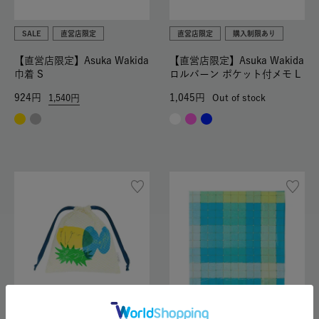
SALE
直営店限定
直営店限定
購入制限あり
【直営店限定】Asuka Wakida
【直営店限定】Asuka Wakida
巾着 S
ロルバーン ポケット付メモ L
924
1,045
1,540
Out of stock