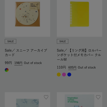
SALE
SALE
Sale／
スニーフ アーカイブ
Sale／
【リング用】ロルバー
カード
ンポケット付メモカバー クル
ールM
99
198
Out of stock
110
605
Out of stock