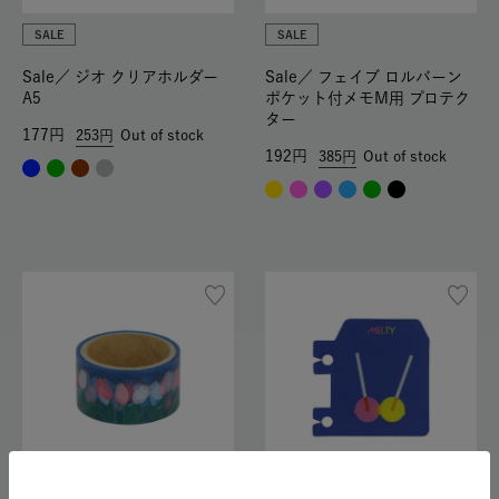
SALE
SALE
Sale／
ジオ クリアホルダー
Sale／
フェイブ ロルバーン
A5
ポケット付メモM用 プロテク
ター
177
253
Out of stock
192
385
Out of stock