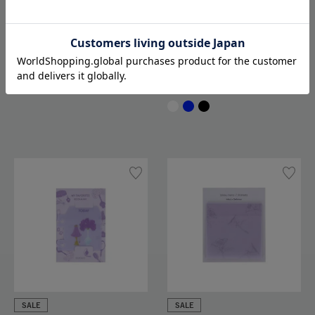
SALE
SALE
限定カラーあり
購入制限あり
Sale／
フラワー クリアテー
プ
Giacomo Bagnara ロルバーン
ブックマーク
192
385
Out of stock
209
418
SALE
SALE