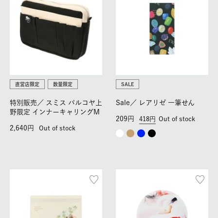
直営店限定
数量限定
SALE
特別販売／
スミス パルコヤ上
Sale／
レアリゼ 一筆せん
野限定 インナーキャリングM
209
418
Out of stock
2,640
Out of stock