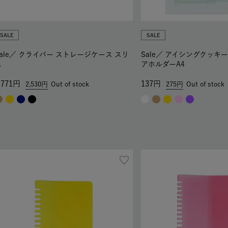
SALE
SALE
ale／
クライバー ストレージケース スリ
Sale／
アイシングクッキー A
ム
アホルダーA4
,771
137
2,530
Out of stock
275
Out of stock