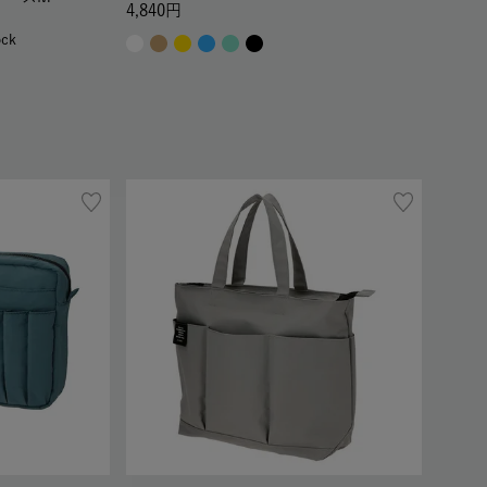
4,840
ock