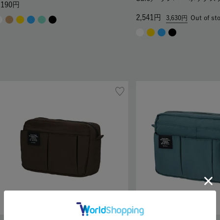
,190
2,541
3,630
Out of st