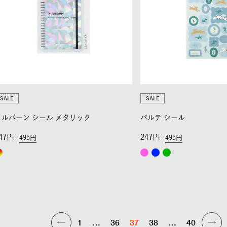
SALE
SALE
ロルバーン シール メタリック
パルテ シール
47
247
495
495
1
…
36
37
38
…
40