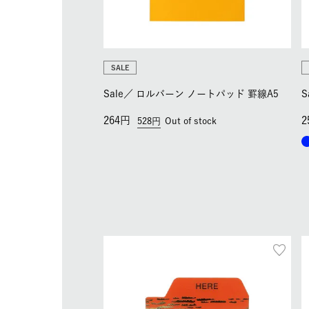
SALE
Sale／
ロルバーン ノートパッド 罫線A5
S
264
2
528
Out of stock