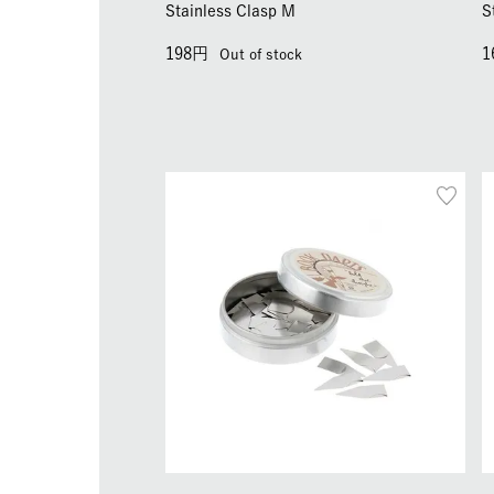
Stainless Clasp M
S
198
1
Out of stock