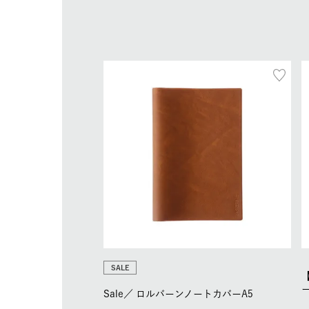
SALE
Sale／
ロルバーンノートカバーA5