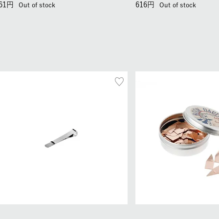
61
616
Out of stock
Out of stock