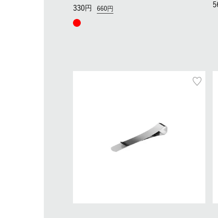
5
330
660