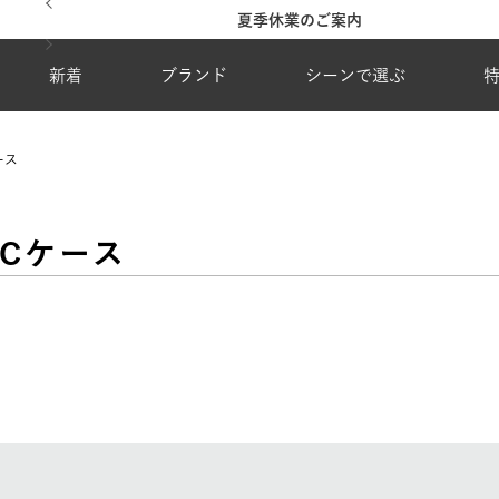
台風・地震の影響による配達状況に関するご案内
新着
ブランド
シーンで選ぶ
ース
Cケース