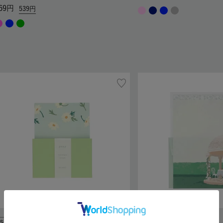
69
539
SALE
SALE