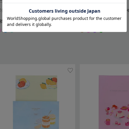
ポジー ミニレターセット
Sale／
マノワール レター
85
400
550
Out of stock
572