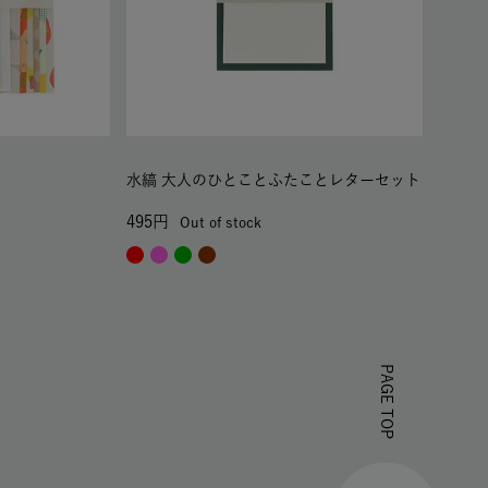
ト
水縞 大人のひとことふたことレターセット
495
Out of stock
PAGE TOP