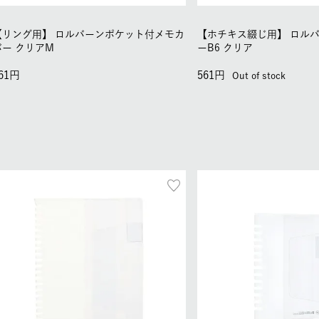
【リング用】
ロルバーンポケット付メモカ
【ホチキス綴じ用】
ロル
バー クリアM
ーB6 クリア
61
561
Out of stock