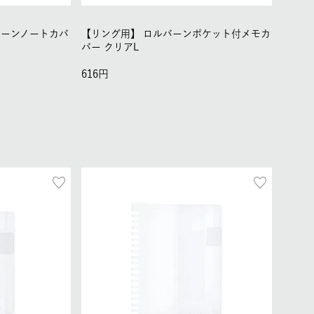
バーンノートカバ
【リング用】
ロルバーンポケット付メモカ
バー クリアL
616