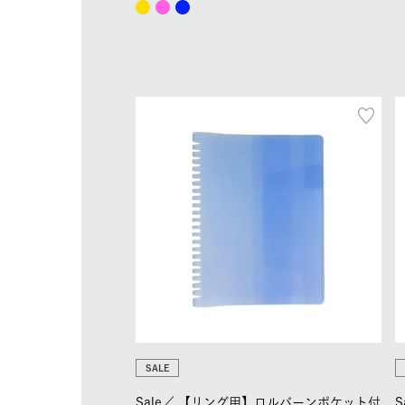
SALE
Sale／
【リング用】ロルバーンポケット付
S