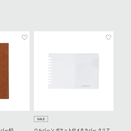
SALE
バーA5
ロルバーン ポケット付メモカバー クリア