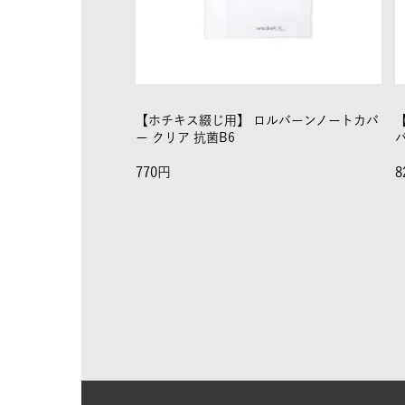
【ホチキス綴じ用】
ロルバーンノートカバ
ー クリア 抗菌B6
770
8