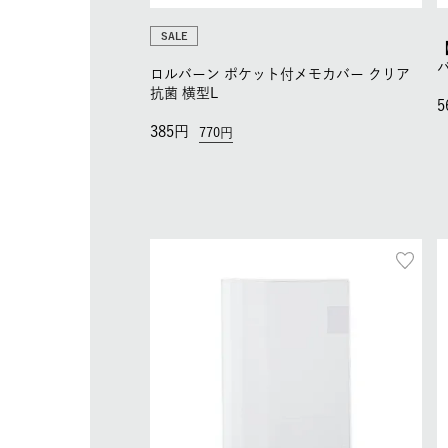
SALE
ロルバーン ポケット付メモカバー クリア
抗菌 横型L
5
385
770