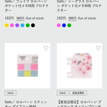
Sale／
フェイブ ロルバーン
Sale／
シーグラス ロルバー
ポケット付メモM用 プロテク
ン ポケット付メモM用 プロテ
ター
クター
192
192
385
Out of stock
385
Out of stock
SALE
SALE
直営店限定
Sale／
ロルバーン スティッ
【直営店限定】ロルバーン ブ
キー ダイアリー用A6
ックマーク チェリーブロッサ