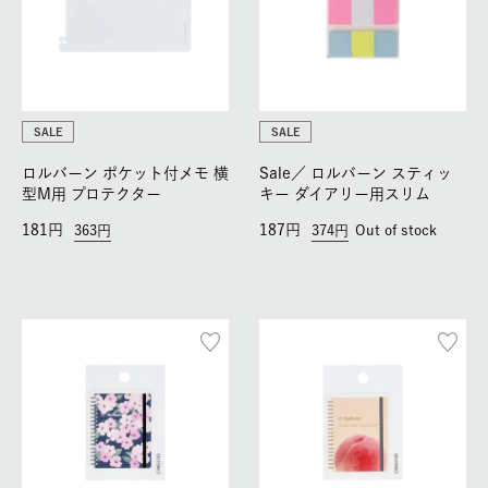
SALE
SALE
ロルバーン ポケット付メモ 横
Sale／
ロルバーン スティッ
型M用 プロテクター
キー ダイアリー用スリム
181
187
363
374
Out of stock