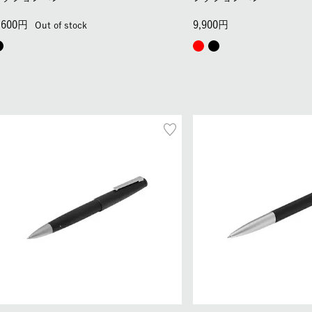
,600
9,900
Out of stock