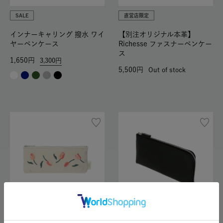
SALE
直営店限定
インナーキャリング 撥水 ワイ
【別注オリジナル本革】
ヤーペンケース
Richesse ファスナーペンケー
ス
1,650
3,300
5,500
Out of stock
SALE
SALE