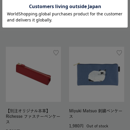
ポジー ペンケース
アルノー フラットペンケース
1,155
1,485
2,310
Out of stock
2,970
【別注オリジナル本革】
Miyuki Matsuo 刺繍ペンケー
Richesse ファスナーペンケー
ス
ス
1,980
Out of stock