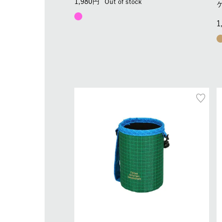
1,980
Out of stock
1