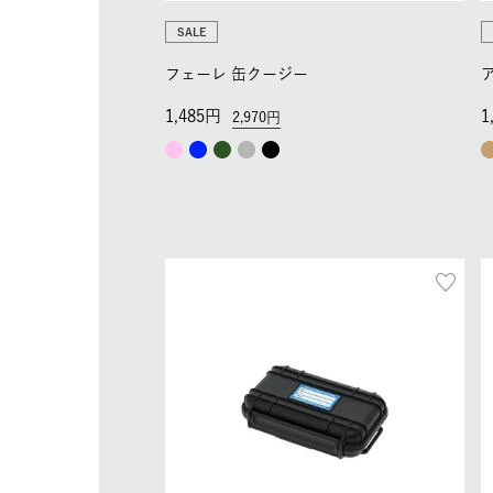
SALE
フェーレ 缶クージー
1,485
1
2,970