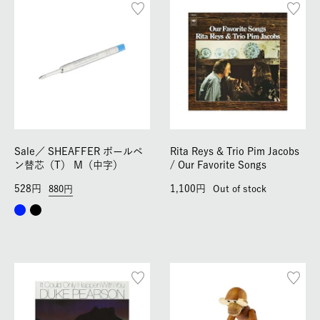
Sale／
SHEAFFER ボールペ
Rita Reys & Trio Pim Jacobs
ン替芯（T） M（中字）
/ Our Favorite Songs
528
1,100
880
Out of stock