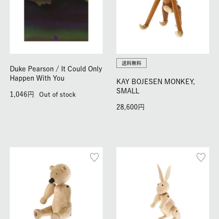
送料無料
Duke Pearson / It Could Only
Happen With You
KAY BOJESEN MONKEY,
SMALL
1,046
Out of stock
28,600