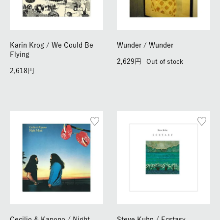
Karin Krog / We Could Be
Wunder / Wunder
Flying
2,629
Out of stock
2,618
Cecilio & Kapono / Night
Steve Kuhn / Ecstasy