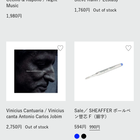
Music
1,760
Out of stock
1,980
Vinicius Cantuaria / Vinicius
Sale／
SHEAFFER ボールペ
canta Antonio Carlos Jobim
ン替芯 F（細字）
2,750
594
Out of stock
990