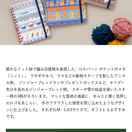
細かなドット絵で編み目模様を表現した、ロルバーン ポケット付メモ
「ニット」。
ウサギやネコ、ウマなどの動物モチーフを配したアニマ
ル柄、
ジンジャーブレッドマンやプレゼントボックスなど、ホリデー
気分を高めるジンジャーブレッド柄、
スキーや雪の結晶を描いたスキ
ー柄の3柄がそろいます。
マットな質感の表紙に、きらりと輝く箔押し
のロゴをあしらい、
冬のワクワクした情景を閉じ込めたようなデザイ
ンに仕上げました。
それぞれM・Lの2サイズで、ギフトにもおすすめ
です。