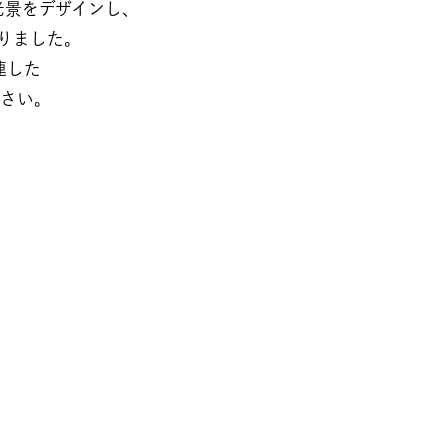
景をデザインし、​
ました。​​
た​​
さい。​