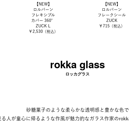
【NEW】
【NEW】
ロルバーン
ロルバーン
フレキシブル
フレークシール
カバー 360°
ZUCK
ZUCK L
￥715
（税込）
￥2,530
（税込）
rokka glass​
ロッカグラス
​​砂糖菓子のような柔らかな透明感と豊かな色で​​
見る人が童心に帰るような作風が魅力的なガラス作家のrokka g