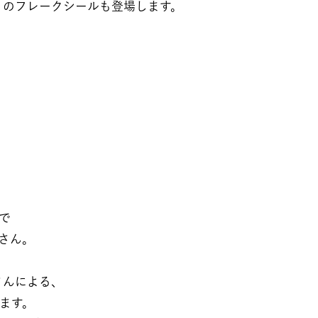
りのフレークシールも登場します。
​
さん。​
んによる、​
す。​​