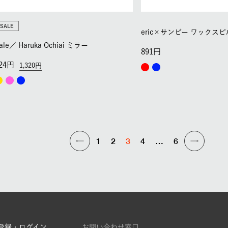
SALE
eric×サンビー ワックスピ
ale／
Haruka Ochiai ミラー
891
24
1,320
1
2
3
4
…
6
登録・ログイン
お問い合わせ窓口