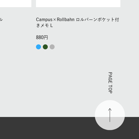
ル
Campus×Rollbahn ロルバーンポケット付
きメモ L
880
PAGE TOP