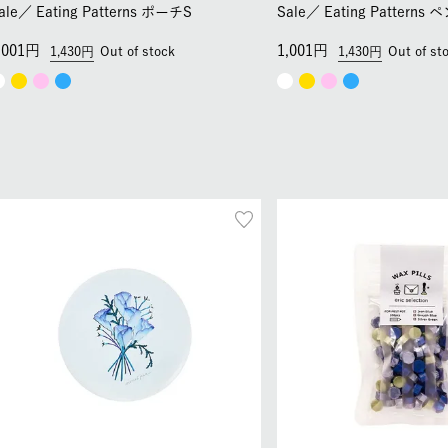
ale／
Eating Patterns ポーチS
Sale／
Eating Pattern
,001
1,001
1,430
Out of stock
1,430
Out of st