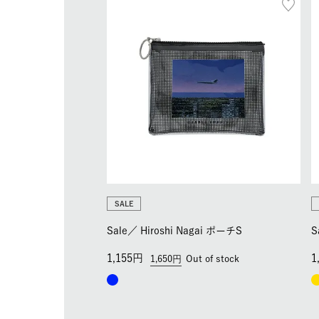
SALE
Sale／
Hiroshi Nagai ポーチS
S
1,155
1
1,650
Out of stock