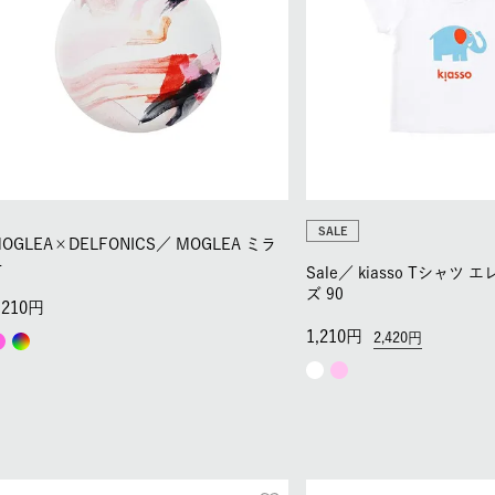
SALE
OGLEA×DELFONICS／
MOGLEA ミラ
ー
Sale／
kiasso Tシャツ 
ズ 90
,210
1,210
2,420