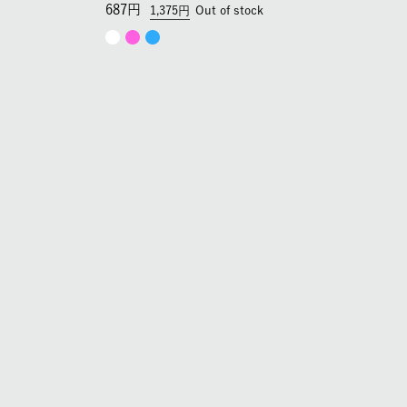
687
1,375
Out of stock