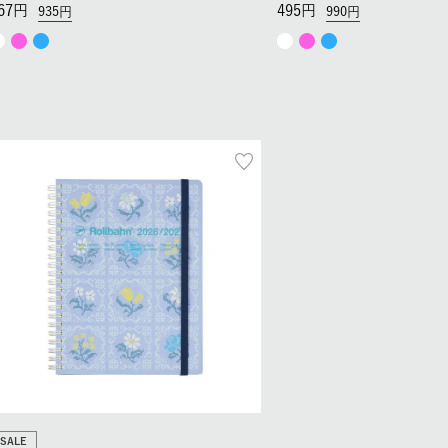
67
495
935
990
SALE