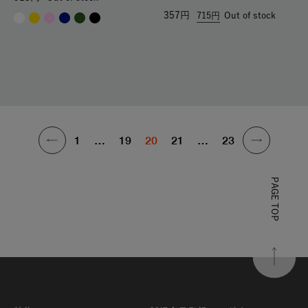
357
715
Out of stock
1
…
19
20
21
…
23
PAGE TOP