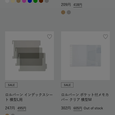
209
418
SALE
SALE
ロルバーン インデックスシー
ロルバーン ポケット付メモカ
ト 横型L用
バー クリア 横型M
247
302
495
605
Out of stock