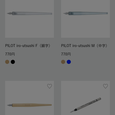
PILOT iro-utsushi F（細字）
PILOT iro-utsushi M（中字）
770
770