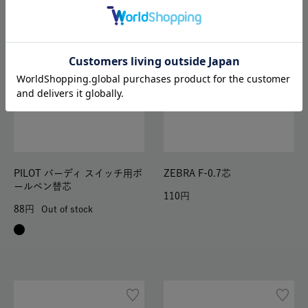
PILOT バーディ スイッチ用ボ
ZEBRA F-0.7芯
ールペン替芯
110
88
Out of stock