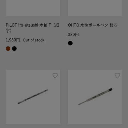
PILOT iro-utsushi 木軸 F（細
OHTO 水性ボールペン 替芯
字）
330
1,980
Out of stock