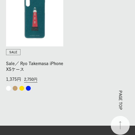
SALE
Sale／
Ryo Takemasa iPhone
XSケース
1,375
2,750
PAGE TOP