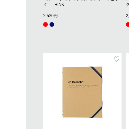
ク L THINK
ク
2,530
2