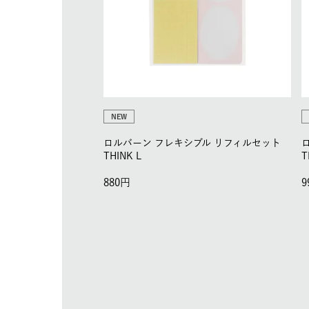
NEW
ロルバーン フレキシブル リフィルセット
THINK L
T
880
9