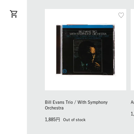
Bill Evans Trio / With Symphony
A
Orchestra
1
1,885
Out of stock