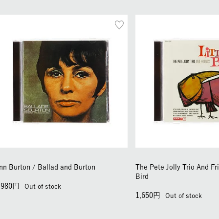
nn Burton / Ballad and Burton
The Pete Jolly Trio And Fri
Bird
,980
Out of stock
1,650
Out of stock