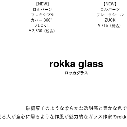
【NEW】
【NEW】
ロルバーン
ロルバーン
フレキシブル
フレークシール
カバー 360°
ZUCK
ZUCK L
￥715
（税込）
￥2,530
（税込）
rokka glass​
ロッカグラス
​​砂糖菓子のような柔らかな透明感と豊かな色で​​
見る人が童心に帰るような作風が魅力的なガラス作家のrokka g