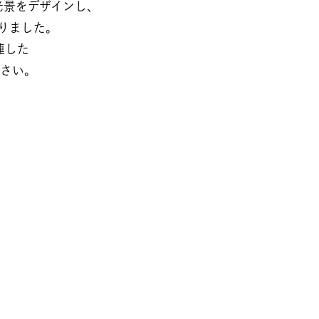
景をデザインし、​
ました。​​
た​​
さい。​