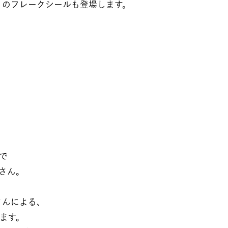
りのフレークシールも登場します。
​
さん。​
んによる、​
す。​​