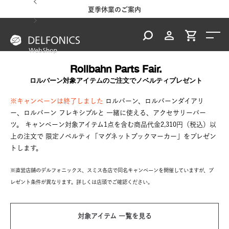
るご案内
夏季休業のご案内
台風・
Rollbahn Parts Fair.
ロルバーン対象アイテムのご注文でノベルティプレゼント
※キャンペーンは終了しました
ロルバーン、ロルバーンダイアリ
ー、ロルバーン フレキシブルと
一緒に使える、アクセサリーパー
ツ。
キャンペーン対象アイテム1点を含む商品代金2,310円（税込）以
上の注文で
限定ノベルティ「マグネットブックマーカー」をプレゼン
トします。
※直営店舗のデルフォニックス、スミス各店で同名キャンペーンを開催していますが、
プ
レゼント条件が異なります。詳しくは店頭でご確認ください。
対象アイテム 一覧を見る