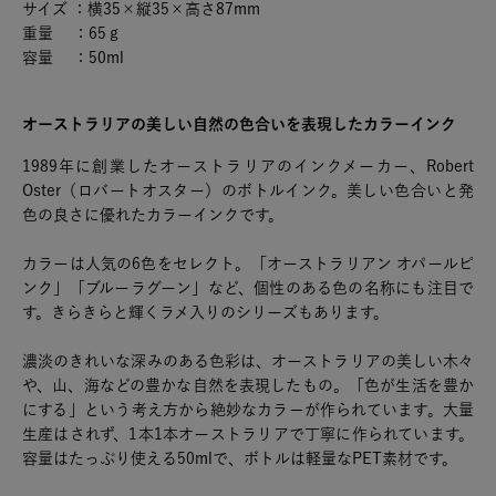
サイズ ：横35×縦35×高さ87mm
重量 ：65ｇ
容量 ：50ml
オーストラリアの美しい自然の色合いを表現したカラーインク
1989年に創業したオーストラリアのインクメーカー、Robert
Oster（ロバートオスター）のボトルインク。美しい色合いと発
色の良さに優れたカラーインクです。
カラーは人気の6色をセレクト。「オーストラリアン オパールピ
ンク」「ブルーラグーン」など、個性のある色の名称にも注目で
す。きらきらと輝くラメ入りのシリーズもあります。
濃淡のきれいな深みのある色彩は、オーストラリアの美しい木々
や、山、海などの豊かな自然を表現したもの。「色が生活を豊か
にする」という考え方から絶妙なカラーが作られています。大量
生産はされず、1本1本オーストラリアで丁寧に作られています。
容量はたっぷり使える50mlで、ボトルは軽量なPET素材です。