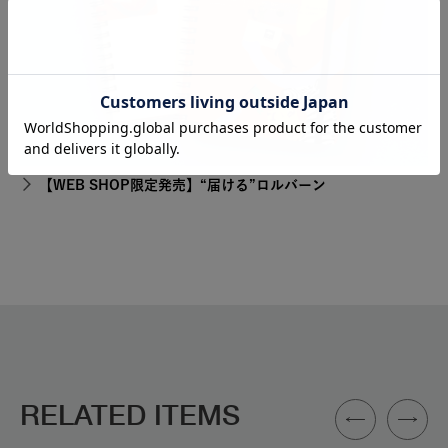
【WEB SHOP限定発売】“届ける”ロルバーン
RELATED ITEMS