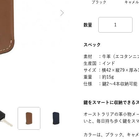
ブラック
キャメル
スペック
素材 ：牛革（エコタンニ
生産国 ：インド
サイズ ：横42×縦79×厚み
重量 ：約15g
仕様 ：鍵2～4本収納可能
鍵をスマートに収納できる
オーストラリアの革小物メー
いと、毎日持ち歩く鍵をス
カラーは、ブラック、キャ