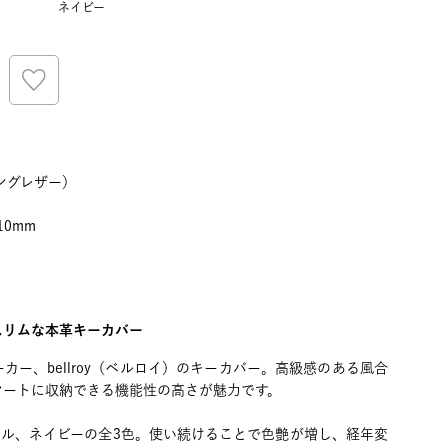
ネイビー
ングレザー）
10mm
ネイビー
スリムな本革キーカバー
カー、bellroy（ベルロイ）のキーカバー。高級感のある風合
マートに収納できる機能性の高さが魅力です。
メル、ネイビーの全3色。使い続けることで色艶が増し、経年変