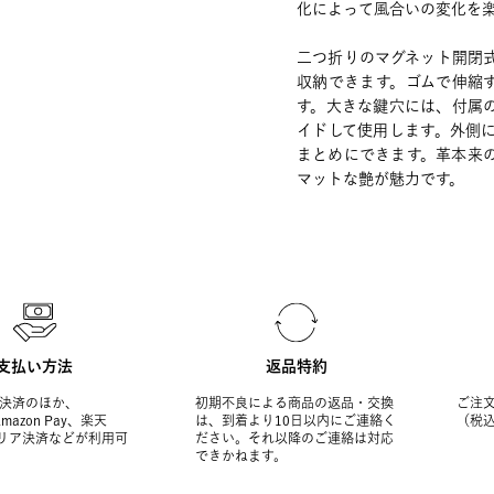
化によって風合いの変化を
二つ折りのマグネット開閉
収納できます。ゴムで伸縮
す。大きな鍵穴には、付属
イドして使用します。外側
まとめにできます。革本来
マットな艶が魅力です。
支払い方法
返品特約
決済のほか、
初期不良による商品の返品・交換
ご注文
Amazon Pay、楽天
は、到着より10日以内にご連絡く
（税
ャリア決済などが利用可
ださい。それ以降のご連絡は対応
できかねます。