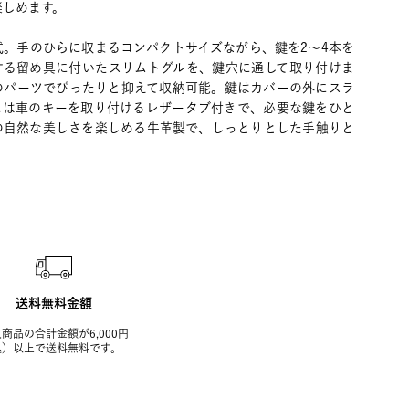
楽しめます。
式。手のひらに収まるコンパクトサイズながら、鍵を2～4本を
する留め具に付いたスリムトグルを、鍵穴に通して取り付けま
のパーツでぴったりと抑えて収納可能。鍵はカバーの外にスラ
には車のキーを取り付けるレザータブ付きで、必要な鍵をひと
の自然な美しさを楽しめる牛革製で、しっとりとした手触りと
送料無料金額
商品の合計金額が6,000円
込）以上で送料無料です。