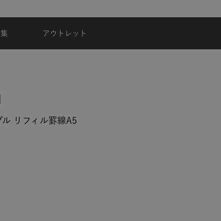
夏季休業のご案内
特集
アウトレット
ル リフィル罫線A5