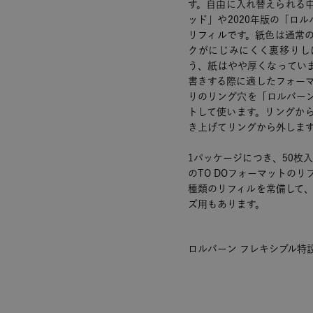
す。自由に入れ替えられる
ッド」や2020年版の「ロ
リフィルです。紙色は通常
クがにじみにくく裏移りし
う、紙はやや厚くなってい
書きする際に適したフォー
りのリング穴を「ロルバーン
トして使います。リングか
き上げてリングから外しま
1パッケージにつき、50枚
のTO DOフォーマットのリ
種類のリフィルを常備して
ズ用もあります。
ロルバーン フレキシブル特設