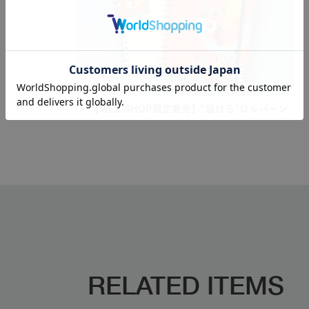
【WEB SHOP限定発売】“届ける”ロルバーン
RELATED ITEMS