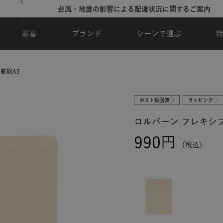
台風・地震の影響による配達状況に関するご案内
新着
ブランド
シーンで選ぶ
罫線A5
ポスト投函便○
ラッピング○
ロルバーン フレキシブ
990
税込