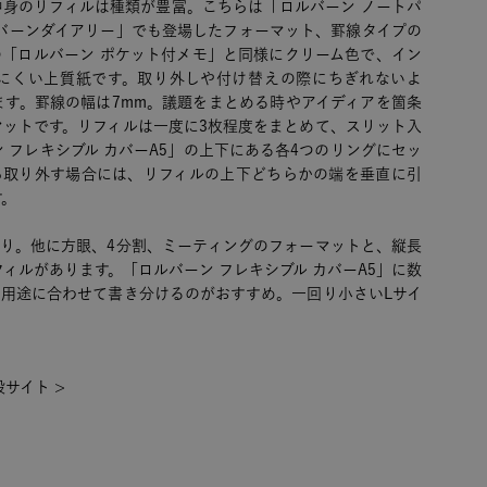
中身のリフィルは種類が豊富。こちらは「ロルバーン ノートパ
ルバーンダイアリー」でも登場したフォーマット、罫線タイプの
の「ロルバーン ポケット付メモ」と同様にクリーム色で、イン
にくい上質紙です。取り外しや付け替えの際にちぎれないよ
ます。罫線の幅は7mm。議題をまとめる時やアイディアを箇条
マットです。リフィルは一度に3枚程度をまとめて、スリット入
 フレキシブル カバーA5」の上下にある各4つのリングにセッ
ら取り外す場合には、リフィルの上下どちらかの端を垂直に引
す。
入り。他に方眼、4分割、ミーティングのフォーマットと、縦長
フィルがあります。「ロルバーン フレキシブル カバーA5」に数
、用途に合わせて書き分けるのがおすすめ。一回り小さいLサイ
サイト >