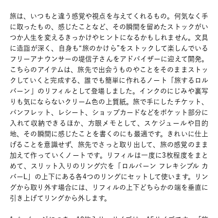
旅は、いつもと違う感覚や視点を与えてくれるもの。何気なく手
に取ったもの、感じたことなど、その瞬間を留めたストックがい
つか人生を変えるきっかけやヒントになるかもしれません。文具
に造詣が深く、自身も“旅のかけら”をストックして楽しんでいる
フリーアナウンサーの堤信子さんをアドバイザーに迎えて開発。
こちらのアイテムは、旅先で出会うものやことをそのままストッ
クしていくと完成する、誰でも簡単に作れるノート「旅するロル
バーン」のリフィルとして登場しました。インクのにじみや裏写
りも気にならないクリーム色の上質紙。旅で手にしたチケット、
パンフレット、レシート、ショップカードなどをポケット部分に
入れて収納できるほか、方眼メモとして、スケジュールや目的
地、その瞬間に感じたことを書くのにも最適です。きれいに仕上
げることを意識せず、旅先でさっと取り出して、旅の感覚のまま
加えて作っていくノートです。リフィルは一度に3枚程度をまと
めて、スリット入りのリング穴を「ロルバーン フレキシブル カ
バーL」の上下にある各4つのリングにセットして使います。リン
グから取り外す場合には、リフィルの上下どちらかの端を垂直に
引き上げてリングから外します。