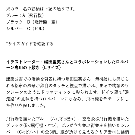
※カラー名の絵柄は下記の通りです。
ブルー：A（飛行機）
ブラック：B（飛行機・空）
シルバー：C（ビル）
*サイズガイドを確認する
イラストレーター・嶋田里英さんとコラボレーションしたロルバ
ーン専用の下敷き（Lサイズ）
建築分野での活動を背景に持つ嶋田里英さん。無機質にも感じら
れる都市の風景が独自のタッチと視点で描かれ、まるで物語のワ
ンシーンのようにドラマティックに彩られます。ドイツ語で”滑
走路”の意味を持つロルバーンにちなみ、飛行機をモチーフにし
た作品を配しました。
飛行場を描いたブルー（A<飛行機>）、空を飛ぶ飛行機を描いた
ブラック(B<飛行機・空>)、ビルが立ち並ぶ街並みを描いたシル
バー（C<ビル>）の全3柄。紙が透けて見えるクリア素材に絵柄