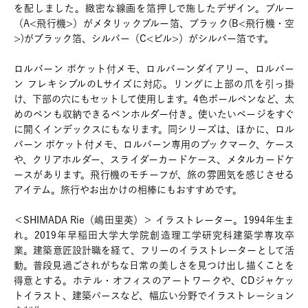
を配しました。緻密な線画を箔押しで施したデザイン。ブルー
（A<飛行機>）がメタリックブルー箔、ブラック(B<飛行機・空
>)がブラック箔、シルバー（C<ビル>）がシルバー箔です。
ロルバーン ポケット付メモ、ロルバーンダイアリー、ロルバー
ン フレキシブルのLサイズに対応。リングに上部の爪を引っ掛
け、下部の穴にもセットして使用します。4色ボールペンなど、太
めのペンも収納できるペンホルダー付き。使いたいページをすぐ
に開くインデックスにもなります。同シリーズは、ほかに、ロル
バーン ポケット付メモ、ロルバーン専用のブックマーク、ケース
や、クリアホルダー、スライダーカードケース、メタルカードケ
ースがあります。飛行機のモチーフが、旅の雰囲気を感じさせる
アイテム。旅行やお出かけの相棒にもおすすめです。
＜SHIMADA Rie（嶋田里英）＞ イラストレーター。1994年生ま
れ。2019年早稲田大学大学院創造理工学研究科建築学専攻卒
業。建築意匠設計職を経て、フリーのイラストレーターとして活
動。普段見過ごされがちな日常の美しさを見つけ出し描くことを
得意とする。ホテル・オフィスのアートワークや、CDジャケッ
トイラスト、建築パースなど、幅広い分野でイラストレーション