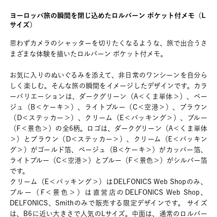
ヨーロッパ旅の瞬間を閉じ込めたロルバーン ポケット付メモ（L
サイズ）
思わずカメラのシャッターを切りたくなるような、旅で出合うさ
まざまな体験を描いたロルバーン ポケット付メモ。
お気に入りのぬいぐるみを添えて、非日常のワンシーンを自分ら
しく楽しむ。そんな旅の瞬間をイメージしたデザインです。カラ
ーバリエーションは、ダークグリーン（A＜くま単体＞）、ベー
ジュ（B＜ケーキ＞）、ライトブルー（C＜空港＞）、ブラウン
（D＜ステッカー＞）、クリーム（E＜パッキング＞）、ブルー
（F＜景色＞）の全6柄。ロゴは、ダークグリーン（A＜くま単体
＞）とブラウン（D＜ステッカー＞）、クリーム（E＜パッキン
グ＞）がゴールド箔、ベージュ（B＜ケーキ＞）がカッパー箔、
ライトブルー（C＜空港＞）とブルー（F＜景色＞）がシルバー箔
です。
クリーム（E＜パッキング＞）はDELFONICS Web Shopのみ、
ブルー（F＜景色＞）は直営店のDELFONICS Web Shop、
DELFONICS、Smithのみで販売する限定デザインです。 サイズ
は、B6に近い大きさで人気のLサイズ。中面は、通常のロルバー