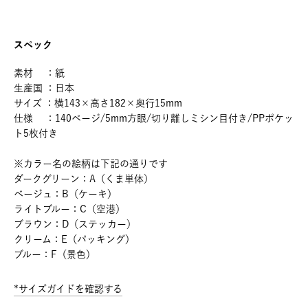
スペック
素材 ：紙
生産国 ：日本
サイズ ：横143×高さ182×奥行15mm
仕様 ：140ページ/5mm方眼/切り離しミシン目付き/PPポケッ
ト5枚付き
※カラー名の絵柄は下記の通りです
ダークグリーン：A（くま単体）
ベージュ：B（ケーキ）
ライトブルー：C（空港）
ブラウン：D（ステッカー）
クリーム：E（パッキング）
ブルー：F（景色）
*サイズガイドを確認する