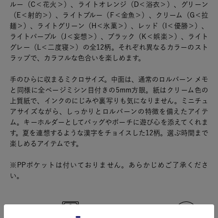
ルー（C＜花火＞）、ライトオレンジ（D＜浴衣＞）、グリーン
（E＜射的＞）、ライトブルー（F＜金魚＞）、クリーム（G＜拉
麺＞）、ライトグリーン（H＜氷菓＞）、レッド（I＜優勝＞）、
ライトパープル（J＜妄想＞）、ブラック（K＜娯楽＞）、ライト
グレー（L＜二度寝＞）の全12柄。それぞれ異なるカラーのスト
ラップで、カラフルな色合いを楽しめます。
手のひらに収まるミクロサイズ。中面は、通常のロルバーン メモ
と同様に全ページミシン目付きの5mm方眼。紙はクリーム色の
上質紙で、インクのにじみや裏写りも気になりません。ミニチュ
アサイズながら、しっかりとロルバーンの特徴を備えたアイテ
ム。キーホルダーとしてバッグやポーチに遊び心を添えてくれま
す。夏を連想するような漢字をチョイスした12柄。選ぶ時間まで
楽しめるアイテムです。
※PPポケットは付いておりません。あらかじめご了承くださ
い。