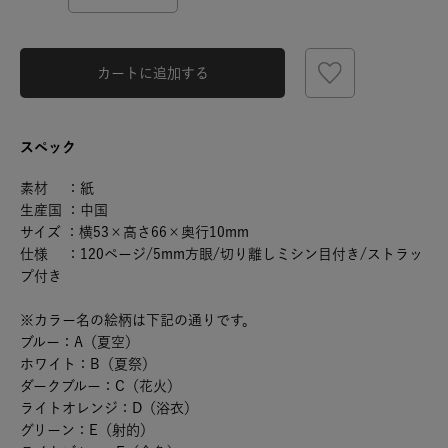
カートに追加する
スペック
素材 ：紙
生産国 ：中国
サイズ ：横53×高さ66×奥行10mm
仕様 ：120ページ/5mm方眼/切り離しミシン目付き/ストラッ
プ付き
※カラー名の絵柄は下記の通りです。
ブルー：A（夏空）
ホワイト：B（夏祭）
ダークブルー：C（花火）
ライトオレンジ：D（浴衣）
グリーン：E（射的）