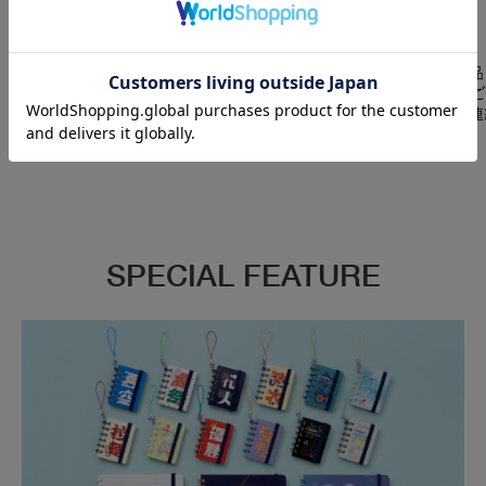
支払い方法
返品特約
クレジット決済のほか、
初期不良による商品の返品
PayPay、Amazon Pay、楽天
は、到着より10日以内に
Pay、キャリア決済などが利用可
ください。それ以降のご連
能です。
応できかねます。
SPECIAL FEATURE