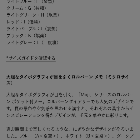
ライトブルー：F（金魚）
クリーム：G（拉麺）
ライトグリーン：H（氷菓）
レッド：I（優勝）
ライトパープル：J（妄想）
ブラック：K（娯楽）
ライトグレー：L（二度寝）
*サイズガイドを確認する
大胆なタイポグラフィが目を引くロルバーン メモ（ミクロサイ
ズ）
大胆なタイポグラフィが目を引く、「Moji」シリーズのロルバー
ン ポケット付メモ。ロルバーンダイアリーでも人気のデザインで
す。夏の景色や空気感を思わせる漢字と、それぞれの漢字からイ
ンスピレーションを得たデザインが、手元を華やかに彩ります。
選ぶ時間まで楽しくなるような、にぎやかなデザインがそろいま
した。ブルー（A＜夏空＞）、ホワイト（B＜夏祭＞）、ダークブ