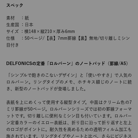
スペック
素材 ：紙
生産国 ：日本
サイズ ：横148×縦210×厚み6mm
仕様 ：50ページ/【表】7mm罫線【裏】無地/切り離しミシン
目付き
DELFONICSの定番「ロルバーン」のノートパッド（罫線/A5）
「シンプルで飽きのこないデザイン」と「使いやすさ」で人気の
ロルバーン。リングタイプのメモ、ホチキス綴じのノートに続
き、新型のノートパッドが登場しました。
表紙を上にめくって使用する縦型タイプ。中面はクリーム色の7
ミリ罫線が50ページ。ロルバーンシリーズでは初の罫線フォーマ
ットです。切り離しに便利なミシン目も付いています。ロルバー
ン定番カラーのイエロー表紙は、折り目に沿って折り返すと左上
のロゴがポイントに。耐久性を高めるための透明フィルム加工も
施されています。リングタイプやノートと比べ、さらにビジネス