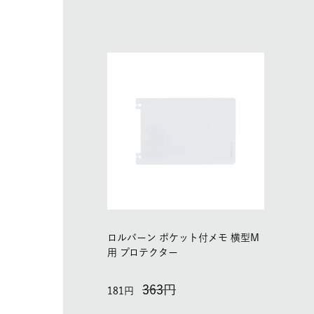
ロルバーン ポケット付メモ 横型M
用 プロテクター
363
181