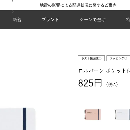
地震の影響による配達状況に関するご案内
新着
ブランド
シーンで選ぶ
M
ポスト投函便○
ラッピング○
ロルバーン ポケット
825
税込