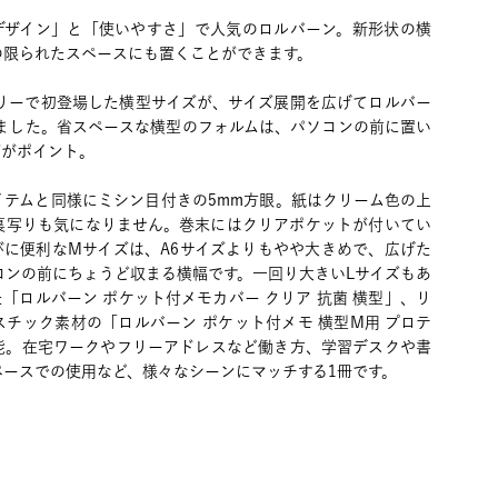
デザイン」と「使いやすさ」で人気のロルバーン。新形状の横
の限られたスペースにも置くことができます。
アリーで初登場した横型サイズが、サイズ展開を広げてロルバー
りました。省スペースな横型のフォルムは、パソコンの前に置い
ズがポイント。
イテムと同様にミシン目付きの5mm方眼。紙はクリーム色の上
裏写りも気になりません。巻末にはクリアポケットが付いてい
びに便利なMサイズは、A6サイズよりもやや大きめで、広げた
コンの前にちょうど収まる横幅です。一回り大きいLサイズもあ
「ロルバーン ポケット付メモカバー クリア 抗菌 横型」、リ
チック素材の「ロルバーン ポケット付メモ 横型M用 プロテ
能。在宅ワークやフリーアドレスなど働き方、学習デスクや書
ースでの使用など、様々なシーンにマッチする1冊です。