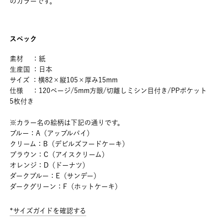
のカラーです。
スペック
素材 ：紙
生産国 ：日本
サイズ ：横82×縦105×厚み15mm
仕様 ：120ページ/5mm方眼/切離しミシン目付き/PPポケット
5枚付き
※カラー名の絵柄は下記の通りです。
ブルー：A（アップルパイ）
クリーム：B（デビルズフードケーキ）
ブラウン：C（アイスクリーム）
オレンジ：D（ドーナツ）
ダークブルー：E（サンデー）
ダークグリーン：F（ホットケーキ）
*サイズガイドを確認する