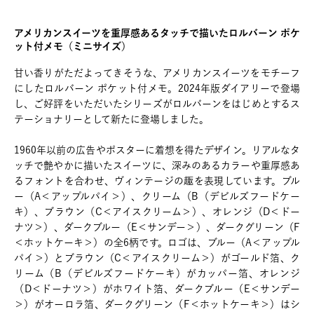
アメリカンスイーツを重厚感あるタッチで描いたロルバーン ポケ
ット付メモ（ミニサイズ）
甘い香りがただよってきそうな、アメリカンスイーツをモチーフ
にしたロルバーン ポケット付メモ。2024年版ダイアリーで登場
し、ご好評をいただいたシリーズがロルバーンをはじめとするス
テーショナリーとして新たに登場しました。
1960年以前の広告やポスターに着想を得たデザイン。リアルなタ
ッチで艶やかに描いたスイーツに、深みのあるカラーや重厚感あ
るフォントを合わせ、ヴィンテージの趣を表現しています。ブル
ー（A＜アップルパイ＞）、クリーム（B（デビルズフードケー
キ）、ブラウン（C＜アイスクリーム＞）、オレンジ（D＜ドー
ナツ＞）、ダークブルー（E＜サンデー＞）、ダークグリーン（F
＜ホットケーキ＞）の全6柄です。ロゴは、ブルー（A＜アップル
パイ＞）とブラウン（C＜アイスクリーム＞）がゴールド箔、ク
リーム（B（デビルズフードケーキ）がカッパー箔、オレンジ
（D＜ドーナツ＞）がホワイト箔、ダークブルー（E＜サンデー
＞）がオーロラ箔、ダークグリーン（F＜ホットケーキ＞）はシ