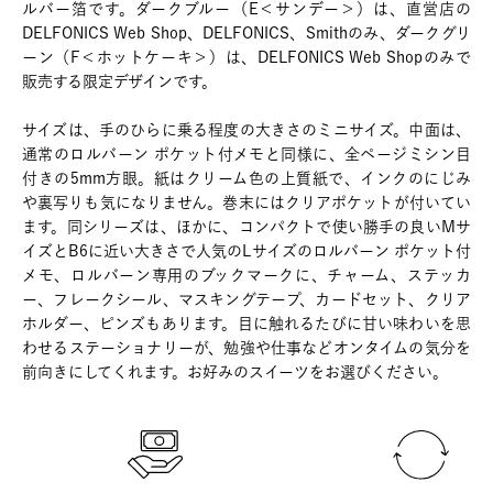
ルバー箔です。ダークブルー（E＜サンデー＞）は、直営店の
DELFONICS Web Shop、DELFONICS、Smithのみ、ダークグリ
ーン（F＜ホットケーキ＞）は、DELFONICS Web Shopのみで
販売する限定デザインです。
サイズは、手のひらに乗る程度の大きさのミニサイズ。中面は、
通常のロルバーン ポケット付メモと同様に、全ページミシン目
付きの5mm方眼。紙はクリーム色の上質紙で、インクのにじみ
や裏写りも気になりません。巻末にはクリアポケットが付いてい
ます。同シリーズは、ほかに、コンパクトで使い勝手の良いMサ
イズとB6に近い大きさで人気のLサイズのロルバーン ポケット付
メモ、ロルバーン専用のブックマークに、チャーム、ステッカ
ー、フレークシール、マスキングテープ、カードセット、クリア
ホルダー、ピンズもあります。目に触れるたびに甘い味わいを思
わせるステーショナリーが、勉強や仕事などオンタイムの気分を
前向きにしてくれます。お好みのスイーツをお選びください。