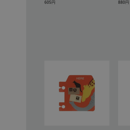
605
880