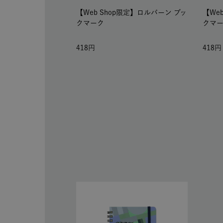
【Web Shop限定】ロルバーン ブッ
【We
クマーク
クマ
418
418