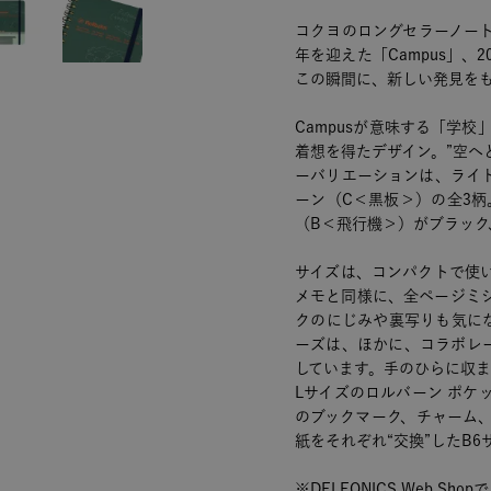
コクヨのロングセラーノート「
年を迎えた「Campus」、2
この瞬間に、新しい発見を
Campusが意味する「学校
着想を得たデザイン。”空へ
ーバリエーションは、ライ
ーン（C＜黒板＞）の全3
（B＜飛行機＞）がブラック
サイズは、コンパクトで使
メモと同様に、全ページミ
クのにじみや裏写りも気に
ーズは、ほかに、コラボレ
しています。手のひらに収ま
Lサイズのロルバーン ポケ
のブックマーク、チャーム
紙をそれぞれ“交換”したB
※DELFONICS Web 