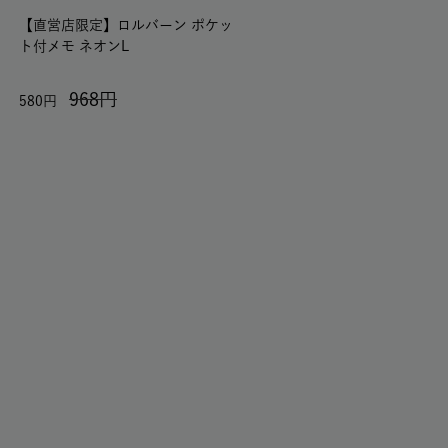
【直営店限定】ロルバーン ポケッ
ト付メモ ネオンL
968
580