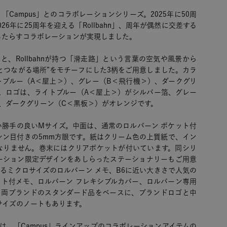
Campus」とのコラボレーションシリーズ。2025年に50周
026年に25周年を迎える「Rollbahn」、周年が偶然に交差する
もたらすコラボレーションが実現しました。
」と、Rollbahnが持つ「滑走路」という言葉の空気や風景から
とつながる場所”をモチーフにした3柄をご用意しました。カラ
トブルー（A＜屋上＞）、グレー（B＜飛行機＞）、ダークグリ
柄。ロゴは、ライトブルー（A＜屋上＞）がシルバー箔、グレー
、ダークグリーン（C＜黒板＞）がオレンジです。
い勝手の良いMサイズ。中面は、通常のロルバーン ポケット付
シン目付きの5mm方眼です。紙はクリーム色の上質紙で、イン
なりません。巻末にはクリアポケットが付いています。同シリ
ーション限定デザインをあしらったステーショナリーもご用意
るミクロサイズのロルバーン メモ、B6に近い大きさで人気の
ット付メモ、ロルバーン フレキシブルカバー、ロルバーン専用
、両ブランドのスタンダード品をベースに、ブランドロゴと中
6サイズのノートもあります。
Shopでは、「Campus」ラインアップのコラボレーションアイテムの