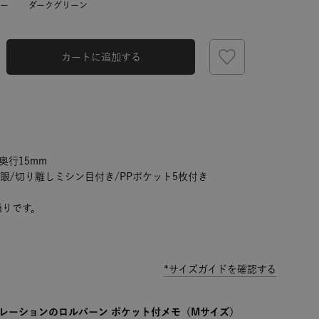
ー
ダークグリーン
カートに追加する
奥行15mm
方眼/切り離しミシン目付き/PPポケット5枚付き
通りです。
*サイズガイドを確認する
 コラボレーションのロルバーン ポケット付メモ（Mサイズ）