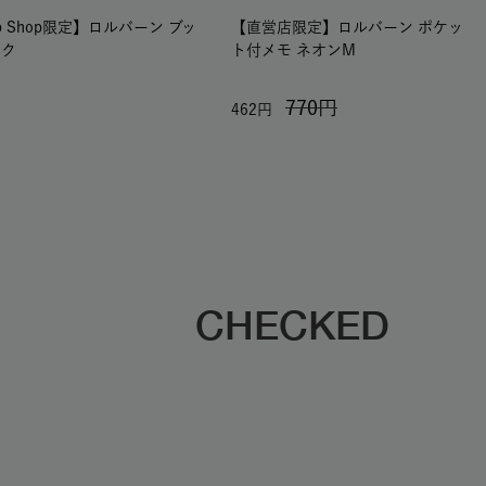
b Shop限定】ロルバーン ブッ
【直営店限定】ロルバーン ポケッ
ーク
ト付メモ ネオンM
770
462
CHECKED