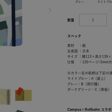
グレー
ライトブル
スペック
素材 ：紙
生産国 ：日本
サイズ ：横113×高さ139×
仕様 ：120ページ/5mm
※カラー名の絵柄は下記の
ライトブルー：A（屋上）
グレー：B（飛行機）
ダークグリーン：C（黒板）
Campus×Rollbahn