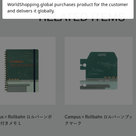
RELATED ITEMS
us×Rollbahn ロルバーンポ
Campus×Rollbahn ロルバーンブッ
付きメモ L
クマーク