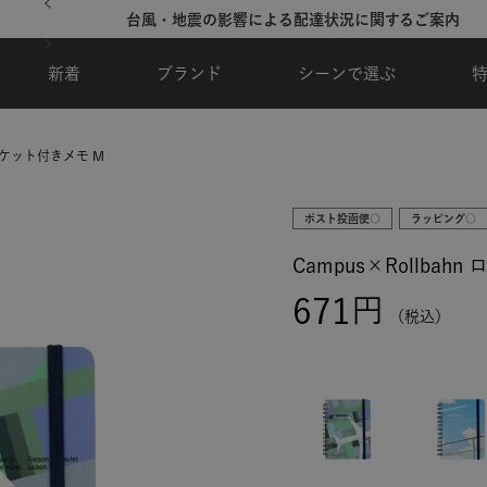
台風・地震の影響による配達状況に関するご案内
新着
ブランド
シーンで選ぶ
ンポケット付きメモ M
ポスト投函便○
ラッピング○
Campus×Rollba
671
税込