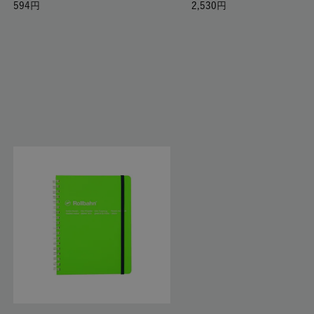
594
2,530