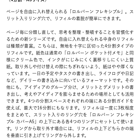
ページを自由に入れ替えられる「ロルバーン フレキシブル」。ス
リット入りリング穴で、リフィルの着脱が簡単にできます。
ページ毎に分類し直して、思考を整理・整頓することを習慣化す
るための新シリーズです。自由に入れ替えられる中身のリフィル
は種類が豊富。こちらは、無地を十字に区切った4分割タイプの
リフィルです。紙色は通常の「ロルバーン ポケット付メモ」と同
様にクリーム色で、インクがにじみにくく裏移りしにくい上質
紙。取り外しや付け替えの際にちぎれないよう、紙はやや厚くな
っています。一日の予定やタスクの書き出し、ライフログや日記
など、デイリーの書き込みに向いているフォーマットです。その
他にも、アイディアのグループ分け、メリットとデメリットの書
き出し、考えやアイディアを膨らませるための場所としても活用
できます。4つの分割スペースそれぞれの端にある分割ガイドを
使えば、最大で16分割にもなります。リフィルは一度に3枚程度
をまとめて、スリット入りのリング穴を「ロルバーン フレキシ
ブル カバーA5」の上下にある各4つのリングにセットして使いま
す。リングから取り外す場合には、リフィルの上下どちらかの端
を垂直に引き上げてリングから外します。