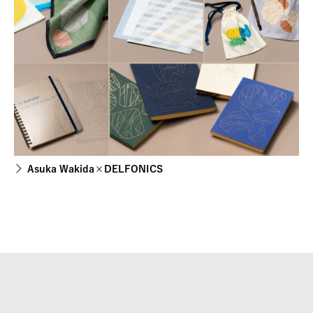
Asuka Wakida×DELFONICS