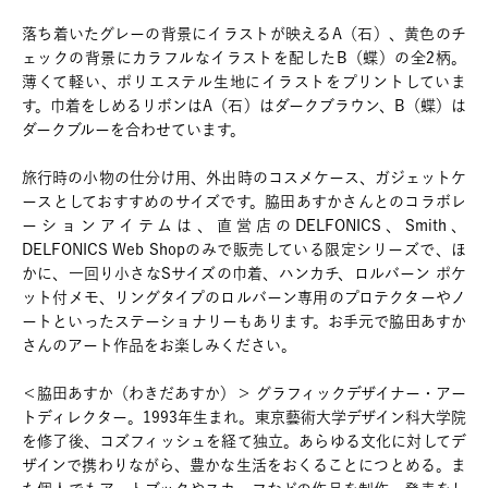
落ち着いたグレーの背景にイラストが映えるA（石）、黄色のチ
ェックの背景にカラフルなイラストを配したB（蝶）の全2柄。
薄くて軽い、ポリエステル生地にイラストをプリントしていま
す。巾着をしめるリボンはA（石）はダークブラウン、B（蝶）は
ダークブルーを合わせています。
旅行時の小物の仕分け用、外出時のコスメケース、ガジェットケ
ースとしておすすめのサイズです。脇田あすかさんとのコラボレ
ーションアイテムは、直営店のDELFONICS、Smith、
DELFONICS Web Shopのみで販売している限定シリーズで、ほ
かに、一回り小さなSサイズの巾着、ハンカチ、ロルバーン ポケ
ット付メモ、リングタイプのロルバーン専用のプロテクターやノ
ートといったステーショナリーもあります。お手元で脇田あすか
さんのアート作品をお楽しみください。
＜脇田あすか（わきだあすか）＞ グラフィックデザイナー・アー
トディレクター。1993年生まれ。東京藝術大学デザイン科大学院
を修了後、コズフィッシュを経て独立。あらゆる文化に対してデ
ザインで携わりながら、豊かな生活をおくることにつとめる。ま