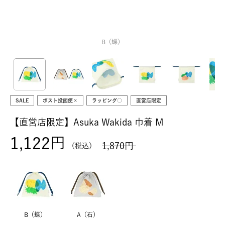
B（蝶）
SALE
ポスト投函便×
ラッピング○
直営店限定
【直営店限定】Asuka Wakida 巾着 M
1,122
1,870
税込
B（蝶）
A（石）