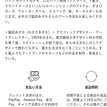
バーン ポケット付メモ、ロルバーン専用ブックマーク、下敷き、
ラウンドケースといったロルバーンシリーズのアイテム、がま口
ポーチ、ウォーターボトル、エコバッグ、傘、キーホルダーもあ
ります。お手元で脇田あすかさんのアート作品をお楽しみくださ
い。
＜脇田あすか（わきだあすか）＞ グラフィックデザイナー・アー
トディレクター。1993年生まれ。東京藝術大学デザイン科大学院
を修了後、コズフィッシュを経て独立。あらゆる文化に対してデ
ザインで携わりながら、豊かな生活をおくることにつとめる。ま
た個人でもアートブックやスカーフなどの作品を制作・発表をし
ている。
支払い方法
返品特約
クレジット決済のほか、
初期不良による商品の返品
PayPay、Amazon Pay、楽天
は、到着より10日以内に
Pay、キャリア決済などが利用可
ください。それ以降のご連