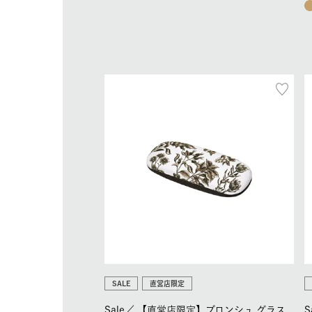
SALE
直営店限定
Sale／
【直営店限定】ブロンシュ グラス
S