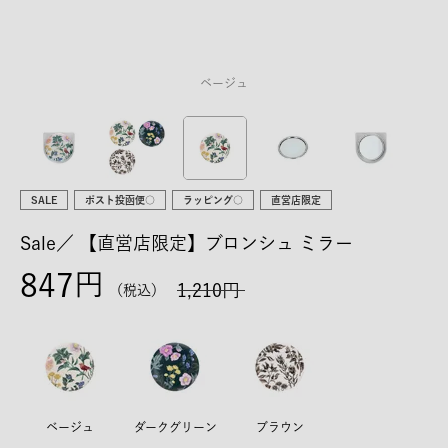
ベージュ
SALE
ポスト投函便○
ラッピング○
直営店限定
Sale／
【直営店限定】ブロンシュ ミラー
847
1,210
税込
ベージュ
ダークグリーン
ブラウン