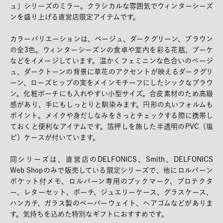
ュ」シリーズのミラー。クラシカルな雰囲気でウィンターシーズ
ンを盛り上げる直営店限定アイテムです。
カラーバリエーションは、ベージュ、ダークグリーン、ブラウン
の全3色。ウィンターシーズンの食卓や室内を彩る花瓶、ブーケ
などをイメージしています。温かくフェミニンな色合いのベージ
ュ、ダークトーンの背景に草花のアクセントが映えるダークグリ
ーン、ローズヒップの実をメインモチーフにしたシックなブラウ
ン。化粧ポーチにも入れやすい小型サイズ。合皮素材のため高級
感があり、手にもしっとりと馴染みます。円形の丸いフォルムも
ポイント。メイクや身だしなみをさっとチェックする際に携帯し
ておくと便利なアイテムです。箔押しを施した半透明のPVC（塩
ビ）ケースが付いています。
同シリーズは、直営店のDELFONICS、Smith、DELFONICS
Web Shopのみで販売している限定シリーズで、他にロルバーン
ポケット付メモ、ロルバーン専用のブックマーク、プロテクタ
ー、レターセット、ポーチ、ジュエリーケース、グラスケース、
ハンカチ、ガラス製のペーパーウェイト、ヘアゴムなどがありま
す。気持ちを込めた特別なギフトにおすすめです。