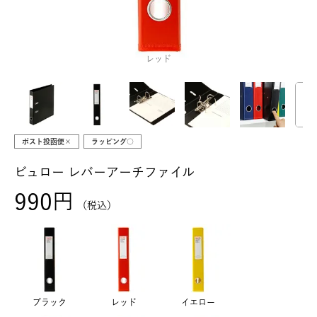
レッド
ポスト投函便×
ラッピング○
ビュロー レバーアーチファイル
990
税込
ブラック
レッド
イエロー