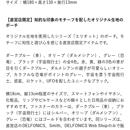
サイズ ：横180×高さ130×奥行13mm
【直営店限定】知的な印象のモチーフを配したオリジナル生地の
ポーチ
オリジナル生地を使用したシリーズ「エリオット」のポーチ。モ
チーフに知性と遊び心を感じる直営店限定アイテムです。
ダークブルー（車）、オリーブ（ダルメシアン）、グレー（恐
竜）、ブラック（宇宙飛行士）の全4色。赤、黄、緑の3色の車が
目を引くダークブルー、ダルメシアンの親子が可愛らしいオリー
ブ、カラフルな恐竜がポイントのグレー、宇宙を漂う宇宙飛行
士、惑星、ロケット、UFOを配したユニークなブラック。
横18cm、縦13cm程度のサイズで、スマートフォンやイヤホン、
化粧品、リップやピルケースなどの細々とした日用品の収納にお
すすめです。ファスナーのカラーは、ダークブルー（車）、ブラ
ック（宇宙飛行士）にはシルバー、オリーブ（ダルメシアン）、
グレー（恐竜）にはゴールドを合わせています。同シリーズは、
直営店のDELFONICS、Smith、DELFONICS Web Shopのみで販