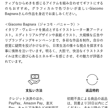
ティブなひらめきを感じるアイテムを組み合わせてギフトにする
のもおすすめ。グラフィカルで色づかいが楽しいGiacomo
Bagnaraさんの作品を身近でお楽しみください。
＜Giacomo Bagnara（ジャコモ・バニャーラ）＞
イタリア・ヴェローナを拠点とするイラストレーター兼アーティ
スト。エディトリアルデザインや表紙イラスト、大規模な広告や
リブランディングキャンペーンまで、多彩な作品を制作。自分の
感覚に疑問を投げかけながら、日常生活の様々な視点を探求する
事に情熱を注いでいます。明るく、大胆で、快活なイラストスタ
イルは常に遊び心あるエネルギーを感じさせ、その魅力が評価さ
れています。
支払い方法
返品特約
クレジット決済のほか、
初期不良による商品の返品
PayPay、Amazon Pay、楽天
は、到着より10日以内に
Pay、キャリア決済などが利用可
ください。それ以降のご連