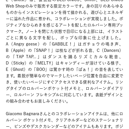
Web Shopのみで販売する限定カラーです。身の回りのあらゆる
ものからインスピレーションを得て描かれる、遊び心とエネルギ
ーに溢れた作品に惹かれ、コラボレーションが実現しました。ポ
ジティブなひらめきを感じるアートを配したロルバーン専用ブッ
クマーク。ノートを閉じた状態で目印になる上部には、イラスト
ごとに異なる文字を配し、ポップな印象に仕上げました。
A（Angry geese）の「GABBLE！」はガチョウの鳴き声、
B（Apple）の「SNAP！」は枝などが折れる音、C（Dancers）
の「TAP TAP...」はダンスを踊るリズミカルな靴音、
D（Sticky）の「MELTY」はキャンディーが溶けている様子、
E（Ghost）の「BOO」は驚かす時の「ばぁ！」の音を表してい
ます。着脱が簡単なのでマークしたいページ位置を自由に変更で
き、使いたいページにすぐアクセスできる便利なアイテム。リン
グタイプのロルバーンポケット付メモと、ロルバーンダイアリ
ー、ロルバーン フレキシブルに対応しています。表紙デザインと
の組み合わせもお楽しみください。
Giacomo Bagnaraさんとのコラボレーションアイテムは、他にロ
ルバーン ポケット付メモ、クリアホルダーなどのステーショナリ
ー、ピンズやデスクカレンダーなどのアイテムもあります。ポジ