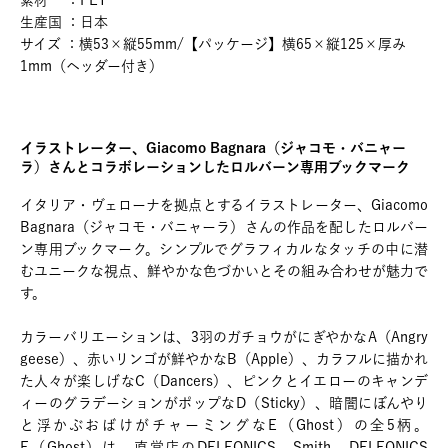
素材 ：PET
生産国 ：日本
サイズ ：横53×縦55mm/【パッケージ】横65×縦125×厚み
1mm（ヘッダー付き）
イラストレーター、Giacomo Bagnara（ジャコモ・バニャー
ラ）さんとコラボレーションしたロルバーン専用ブックマーク
イタリア・ヴェローナを拠点とするイラストレーター、Giacomo
Bagnara（ジャコモ・バニャーラ）さんの作品を配したロルバー
ン専用ブックマーク。シンプルでグラフィカルなタッチの中に潜
むユニークな視点、鮮やかな色づかいとその組み合わせが魅力で
す。
カラーバリエーションは、3羽のガチョウがにぎやかなA（Angry
geese）、赤いリンゴが鮮やかなB（Apple）、カラフルに描かれ
た人々が楽しげなC（Dancers）、ピンクとイエローのキャンデ
ィーのグラデーションがポップなD（Sticky）、暗闇にぼんやり
と浮かぶおばけがチャーミングなE（Ghost）の全5柄。
E（Ghost）は、直営店のDELFONICS、Smith、DELFONICS