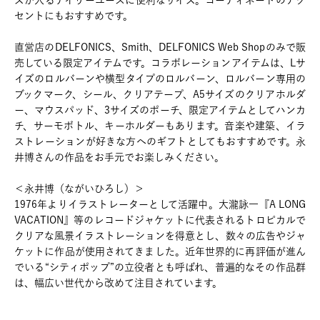
ズが入るデイリーユースに便利なサイズ。コーディネートのアク
セントにもおすすめです。
直営店のDELFONICS、Smith、DELFONICS Web Shopのみで販
売している限定アイテムです。コラボレーションアイテムは、Lサ
イズのロルバーンや横型タイプのロルバーン、ロルバーン専用の
ブックマーク、シール、クリアテープ、A5サイズのクリアホルダ
ー、マウスパッド、3サイズのポーチ、限定アイテムとしてハンカ
チ、サーモボトル、キーホルダーもあります。音楽や建築、イラ
ストレーションが好きな方へのギフトとしてもおすすめです。永
井博さんの作品をお手元でお楽しみください。
＜永井博（ながいひろし）＞
1976年よりイラストレーターとして活躍中。大瀧詠一『A LONG
VACATION』等のレコードジャケットに代表されるトロピカルで
クリアな風景イラストレーションを得意とし、数々の広告やジャ
ケットに作品が使用されてきました。近年世界的に再評価が進ん
でいる“シティポップ”の立役者とも呼ばれ、普遍的なその作品群
は、幅広い世代から改めて注目されています。