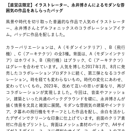
【直営店限定】イラストレーター、永井博さんによるモダンな雰
囲気の作品をあしらったバッグ
風景や時代を切り取った普遍的な作品で人気のイラストレータ
ー、永井博さんとデルフォニックスのコラボレーションアイテ
ム。バッグに作品を配しました。
カラーバリエーションは、A（モダンインテリア）、B（飛行
機）、C（アーキテクツ）の全3種。背面は、A（モダンインテリ
ア）はホワイト、B（飛行機）はブラック、C（アーキテクツ）
はグレーを合わせています。人気を博した2017年1月、8月に発
売したコラボレーションプロダクトに続く、第三弾となるコラボ
レーション。時を経ても変わらないもの。時代の変化にあわせ、
変わっていくもの。2023年、改めて互いの思いが重なり、再び
コラボレーションが実現しました。今回は、音楽やファッショ
ン、建築といった共通のバックグラウンドを礎に、永井博さんが
描く情景を文具と雑貨に展開。モダンな雰囲気の建築やインテリ
ア、夕暮れの飛行機をモチーフとした作品を配し、余白を活かし
たデザインでクリーンな印象に仕上げています。前面のクリア素
材に作品をプリントし、背面はメッシュ素材のバッグで、A4サイ