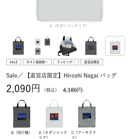
A（モダンインテリア）
SALE
ポスト投函便×
ラッピング○
直営店限定
Sale／
【直営店限定】Hiroshi Nagai バッグ
2,090
4,180
税込
B（飛行機）
A（モダンインテ
C（アーキテク
リア）
ツ）