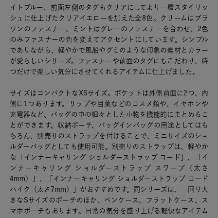
イトブルー、前面左側のタグもクリアにしてより一層スタイリッ
シュに仕上げたクリアイエローを加えた全8色。クリームはブラ
ウンのファスナー、ミントはグレーのファスナーを合わせ、2色
のみファスナーの色を変えてアクセントにしています。シンプル
でありながら、軽やかで風船やグミのような印象の素材とカラー
が愛らしいシリーズ。ファスナーや前面のタグにもこだわり、持
つだけで楽しい気分にさせてくれるアイテムに仕上げました。
サイズはコンパクトなXSサイズ。ポケットは外側前面に2つ、内
側に1つあります。リップや目薬などのコスメ類や、イヤホンや
充電器など、バッグの中の細々とした小物を機能的にまとめるこ
とができます。収納ポーチ、バッグインバッグの用途としてはも
ちろん、別売りのストラップを付けることで、ミニサイズのショ
ルダーバッグとしても使用可能。別売りのストラップは、軽やか
な「インナーキャリング ショルダーストラップ コード」、「イ
ンナーキャリング ショルダーストラップ スワーブ（太さ
4mm）」、「インナーキャリング ショルダーストラップ コード
ハイク（太さ7mm）」がおすすめです。同シリーズは、一回り大
きなSサイズのポーチのほか、ペンケース、フラットケース、ス
マホポーチもあります。日常の気分を盛り上げる軽快なアイテム