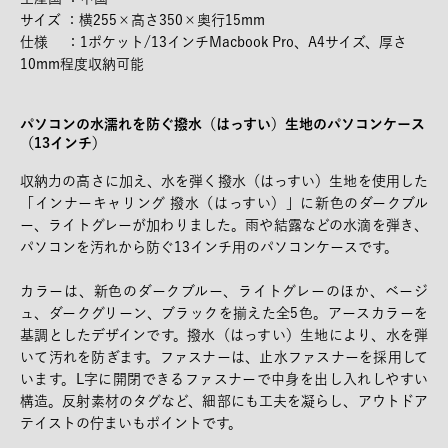
サイズ ：横255×高さ350×奥行15mm
仕様 ：1ポケット/13インチMacbook Pro、A4サイズ、厚さ
10mm程度収納可能
パソコンの水濡れを防ぐ撥水（はっすい）生地のパソコンケース
（13インチ）
収納力の高さに加え、水を弾く撥水（はっすい）生地を使用した
「インナーキャリング 撥水（はっすい）」に新色のダークブル
ー、ライトグレーが加わりました。雨や結露などの水滴を弾き、
パソコンを汚れから防ぐ13インチ用のパソコンケースです。
カラーは、新色のダークブルー、ライトグレーのほか、ベージ
ュ、ダークグリーン、ブラックを揃えた全5色。アースカラーを
基調としたデザインです。撥水（はっすい）生地により、水を弾
いて汚れを防ぎます。ファスナーは、止水ファスナーを採用して
います。L字に開閉できるファスナーで中身を出し入れしやすい
構造。反射素材のタグなど、細部にも工夫を凝らし、アウトドア
テイストの佇まいもポイントです。