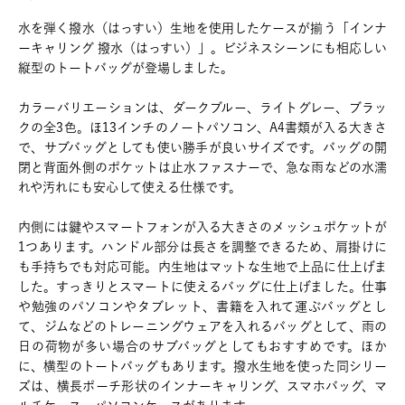
水を弾く撥水（はっすい）生地を使用したケースが揃う「インナ
ーキャリング 撥水（はっすい）」。ビジネスシーンにも相応しい
縦型のトートバッグが登場しました。
カラーバリエーションは、ダークブルー、ライトグレー、ブラッ
クの全3色。ほ13インチのノートパソコン、A4書類が入る大きさ
で、サブバッグとしても使い勝手が良いサイズです。バッグの開
閉と背面外側のポケットは止水ファスナーで、急な雨などの水濡
れや汚れにも安心して使える仕様です。
内側には鍵やスマートフォンが入る大きさのメッシュポケットが
1つあります。ハンドル部分は長さを調整できるため、肩掛けに
も手持ちでも対応可能。内生地はマットな生地で上品に仕上げま
した。すっきりとスマートに使えるバッグに仕上げました。仕事
や勉強のパソコンやタブレット、書籍を入れて運ぶバッグとし
て、ジムなどのトレーニングウェアを入れるバッグとして、雨の
日の荷物が多い場合のサブバッグとしてもおすすめです。ほか
に、横型のトートバッグもあります。撥水生地を使った同シリー
ズは、横長ポーチ形状のインナーキャリング、スマホバッグ、マ