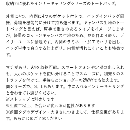
収納力に優れたインナーキャリングシリーズのトートバッグ。
外側に4つ、内側に4つのポケット付きで、バッグインバッグ同
様、荷物を機能的に分けて持ち運べます。キャンバス生地のトー
トバッグと言えば、厚手で重さのあるタイプをイメージします
が、軽量のコットンキャンバス生地のため、見た目より軽く、デ
イリーユースに最適です。内側のラミネート加工でハリを出し、
バッグ単体で自立する仕上がり。内側が汚れにくいことも特徴で
す。
マチがあり、A4を収納可能。スマートフォンや定期の出し入れ
も、大小のポケットを使い分けることでスムーズに。別売りのス
トラップを付けて、手持ちとショルダーの2WAYでも使えます。
同シリーズで、S、Lもあります。中に入れるインナーキャリング
と合わせてお選びください。
※ストラップは別売りです
※生産工程上、色合いが変わる可能性があります
※前面タグのデザイン・大きさにつきまして、仕様変更がありま
す。あらかじめご了承ください